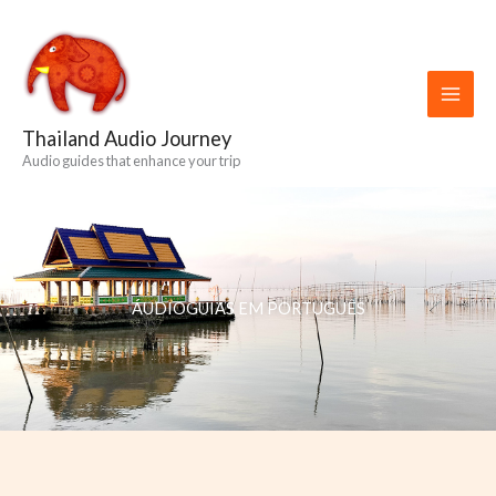
Skip
to
content
Thailand Audio Journey
Audio guides that enhance your trip
ÁUDIOGUIAS EM PORTUGUÊS