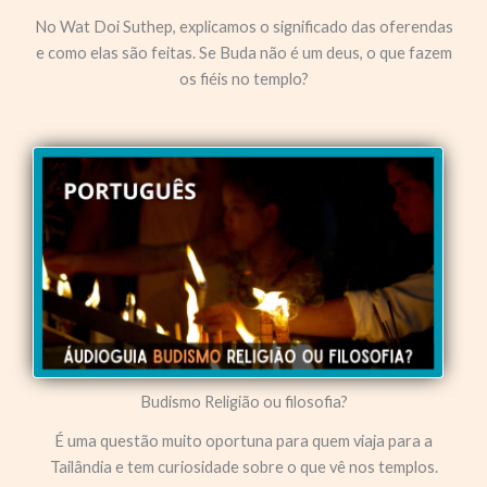
No Wat Doi Suthep, explicamos o significado das oferendas
e como elas são feitas. Se Buda não é um deus, o que fazem
os fiéis no templo?
Budismo Religião ou filosofia?
É uma questão muito oportuna para quem viaja para a
Tailândia e tem curiosidade sobre o que vê nos templos.