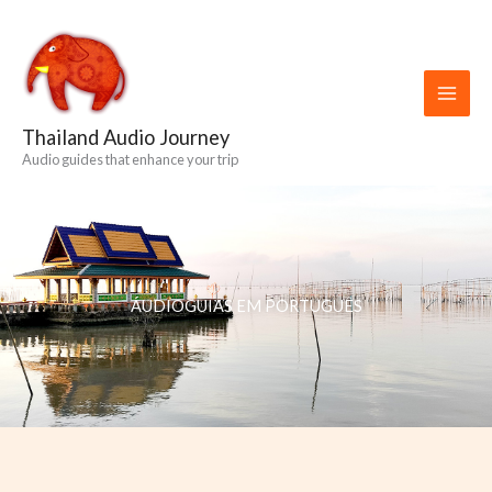
Skip
to
content
Thailand Audio Journey
Audio guides that enhance your trip
ÁUDIOGUIAS EM PORTUGUÊS